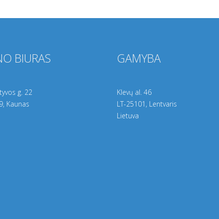
O BIURAS
GAMYBA
yvos g. 22
Klevų al. 46
9
, Kaunas
LT-25101, Lentvaris
Lietuva