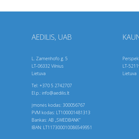
AEDILIS, UAB
KAUN
L. Zamenhofo g. 5
Perspekt
LT-06332 Vilnius
LT-
5211
Lietuva
Lietuva
Tel:
+370 5 2742707
El.p.:
info@aedilis.lt
Įmonės kodas: 300056767
PVM kodas: LT100001481313
Bankas: AB „SWEDBANK”
IBAN: LT117300010086549951