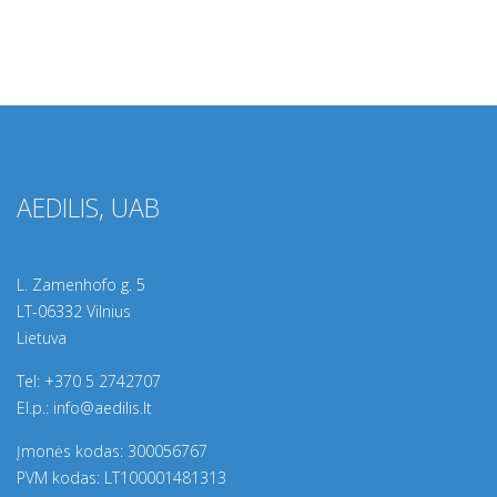
AEDILIS, UAB
L. Zamenhofo g. 5
LT-06332 Vilnius
Lietuva
Tel:
+370 5 2742707
El.p.:
info@aedilis.lt
Įmonės kodas: 300056767
PVM kodas: LT100001481313