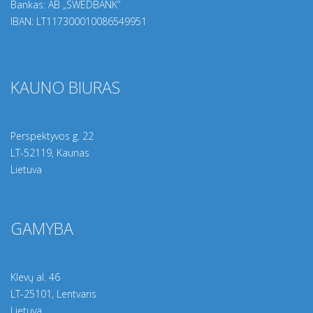
Bankas: AB „SWEDBANK”
IBAN: LT117300010086549951
KAUNO BIURAS
Perspektyvos g. 22
LT-
52119
, Kaunas
Lietuva
GAMYBA
Klevų al. 46
LT-25101, Lentvaris
Lietuva